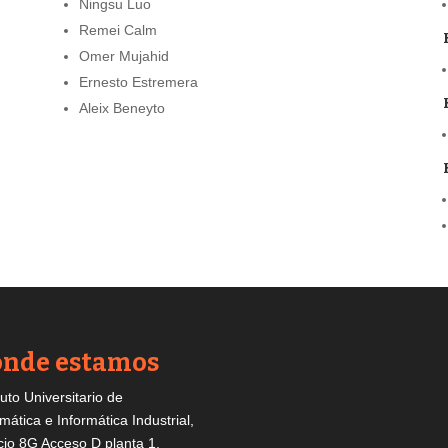
Ningsu Luo
Remei Calm
Omer Mujahid
Ernesto Estremera
Aleix Beneyto
nde estamos
tuto Universitario de
mática e Informática Industrial,
icio 8G Acceso D planta 1,