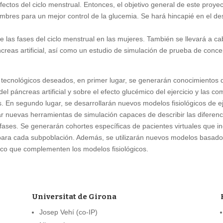
ectos del ciclo menstrual. Entonces, el objetivo general de este proyect
hombres para un mejor control de la glucemia. Se hará hincapié en el d
de las fases del ciclo menstrual en las mujeres. También se llevará a 
ncreas artificial, así como un estudio de simulación de prueba de conc
s tecnológicos deseados, en primer lugar, se generarán conocimientos d
o del páncreas artificial y sobre el efecto glucémico del ejercicio y las 
cos. En segundo lugar, se desarrollarán nuevos modelos fisiológicos de 
r nuevas herramientas de simulación capaces de describir las diferenci
e fases. Se generarán cohortes específicas de pacientes virtuales que i
 para cada subpoblación. Además, se utilizarán nuevos modelos basado
lico que complementen los modelos fisiológicos.
Universitat de Girona
Josep Vehí (co-IP)