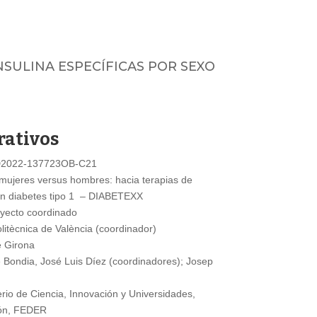
SULINA ESPECÍFICAS POR SEXO
rativos
2022-137723OB-C21
mujeres versus hombres: hacia terapias de
 en diabetes tipo 1 – DIABETEXX
yecto coordinado
litècnica de València (coordinador)
e Girona
 Bondia, José Luis Díez (coordinadores); Josep
rio de Ciencia, Innovación y Universidades,
ión, FEDER