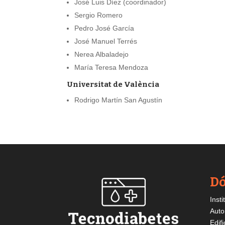
José Luis Díez (coordinador)
Sergio Romero
Pedro José García
José Manuel Terrés
Nerea Albaladejo
María Teresa Mendoza
Universitat de València
Rodrigo Martín San Agustín
Dó
Insti
Auto
Edif