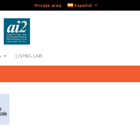
Private area
Español
A
LIVING LAB