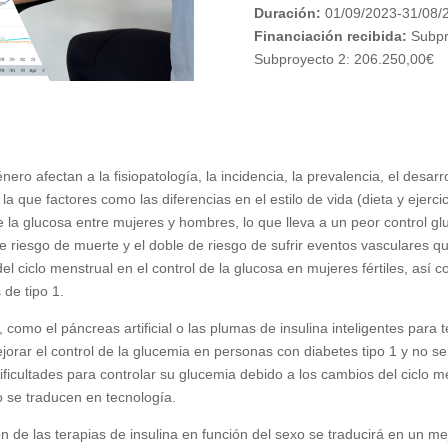
Duración:
01/09/2023-31/08/
Financiación recibida:
Subpr
Subproyecto 2: 206.250,00€
ro afectan a la fisiopatología, la incidencia, la prevalencia, el desarr
la que factores como las diferencias en el estilo de vida (dieta y ejerc
e la glucosa entre mujeres y hombres, lo que lleva a un peor control g
 riesgo de muerte y el doble de riesgo de sufrir eventos vasculares qu
del ciclo menstrual en el control de la glucosa en mujeres fértiles, así 
 de tipo 1.
omo el páncreas artificial o las plumas de insulina inteligentes para t
orar el control de la glucemia en personas con diabetes tipo 1 y no se
cultades para controlar su glucemia debido a los cambios del ciclo men
 se traducen en tecnología.
ón de las terapias de insulina en función del sexo se traducirá en un m