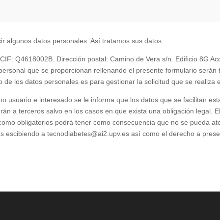
cir algunos datos personales. Así tratamos sus datos:
– CIF: Q4618002B. Dirección postal: Camino de Vera s/n. Edificio 8G A
 personal que se proporcionan rellenando el presente formulario serán 
o de los datos personales es para gestionar la solicitud que se realiza 
 usuario e interesado se le informa que los datos que se facilitan esta
án a terceros salvo en los casos en que exista una obligación legal. E
 como obligatorios podrá tener como consecuencia que no se pueda ate
 datos escibiendo a tecnodiabetes@ai2.upv.es así como el derecho a pre