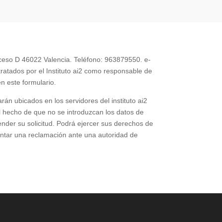
cceso D 46022 Valencia. Teléfono: 963879550. e-
tratados por el Instituto ai2 como responsable de
en este formulario.
rán ubicados en los servidores del instituto ai2
l hecho de que no se introduzcan los datos de
nder su solicitud. Podrá ejercer sus derechos de
sentar una reclamación ante una autoridad de