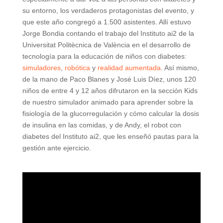
su entorno, los verdaderos protagonistas del evento, y
que este año congregó a 1.500 asistentes. Allí estuvo
Jorge Bondia contando el trabajo del Instituto ai2 de la
Universitat Politècnica de València en el desarrollo de
tecnología para la educación de niños con diabetes:
simuladores
,
robótica
y
realidad aumentada
. Así mismo,
de la mano de Paco Blanes y José Luis Díez, unos 120
niños de entre 4 y 12 años difrutaron en la sección Kids
de nuestro simulador animado para aprender sobre la
fisiología de la glucorregulación y cómo calcular la dosis
de insulina en las comidas, y de Andy, el robot con
diabetes del Instituto ai2, que les enseñó pautas para la
gestión ante ejercicio.